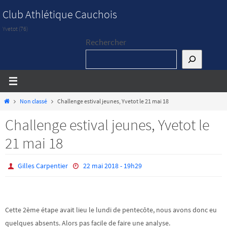
Passer
Club Athlétique Cauchois
vers
Yvetot (76)
le
Rechercher
contenu
Home
Non classé
Challenge estival jeunes, Yvetot le 21 mai 18
Challenge estival jeunes, Yvetot le
21 mai 18
Gilles Carpentier
22 mai 2018 - 19h29
Cette 2ème étape avait lieu le lundi de pentecôte, nous avons donc eu
quelques absents. Alors pas facile de faire une analyse.