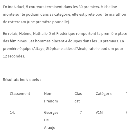
En indivduel, 5 coureurs terminent dans les 30 premiers. Micheline
monte sur le podium dans sa catégorie, elle est prête pour le marathon
de rotterdam (une première pour elle).
En relais, Hélène, Nathalie D et Frédérique remportent la première place
des féminines. Les hommes placent 4 équipes dans les 10 premiers. La
première équipe (Altaye, Stéphane aidés d’Alexis) rate le podium pour
12 secondes.
Résultats individuels :
Classement
Nom
Clas
Catégorie
T
Prénom
cat
14.
Georges
7
V1M
01
De
Araujo