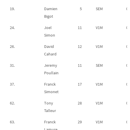
19.
Damien
5
SEM
02
Bigot
24.
Joel
11
V1M
02
Simon
26.
David
12
V1M
02
Cahard
31.
Jeremy
11
SEM
02
Poullain
37.
Franck
17
V1M
02
Simonet
62.
Tony
28
V1M
02
Talleur
63.
Franck
29
V1M
02
Lamure