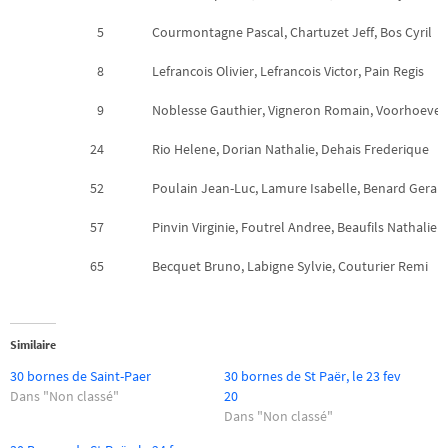
5
Courmontagne Pascal, Chartuzet Jeff, Bos Cyril
8
Lefrancois Olivier, Lefrancois Victor, Pain Regis
9
Noblesse Gauthier, Vigneron Romain, Voorhoeve 
24
Rio Helene, Dorian Nathalie, Dehais Frederique
52
Poulain Jean-Luc, Lamure Isabelle, Benard Geral
57
Pinvin Virginie, Foutrel Andree, Beaufils Nathalie
65
Becquet Bruno, Labigne Sylvie, Couturier Remi
Similaire
30 bornes de Saint-Paer
30 bornes de St Paër, le 23 fev
Dans "Non classé"
20
Dans "Non classé"