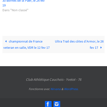
30 Bornes de St Paër, le 24 fev
19
Dans "Non classé"
championnat de France
Ultra Trail des côtes d’Armor, le 26
veteran en salle, VDR le 12 fev 17
fev 17
Club Athlétique Cauchois - Yvetot - 76
Fonctionne avec
Nirvana
&
WordPress.