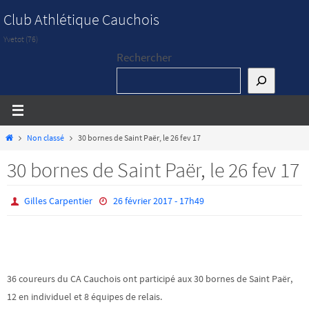
Passer
Club Athlétique Cauchois
vers
Yvetot (76)
le
Rechercher
contenu
Home
Non classé
30 bornes de Saint Paër, le 26 fev 17
30 bornes de Saint Paër, le 26 fev 17
Gilles Carpentier
26 février 2017 - 17h49
36 coureurs du CA Cauchois ont participé aux 30 bornes de Saint Paër,
12 en individuel et 8 équipes de relais.