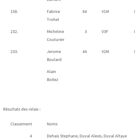
158.
Fabrice
64
V1M
02
Trohel
232.
Micheline
3
V3F
02
Couturier
233.
Jerome
44
V2M
02
Boulard
Alain
Boitez
Résultats des relais :
Classement
Noms
4
Dehais Stephane, Duval Alexis, Duval Altaye