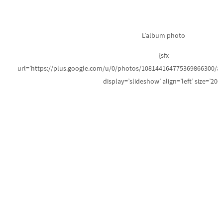
L’album photo
{sfx
url=’https://plus.google.com/u/0/photos/108144164775369866300/
display=’slideshow’ align=’left’ size=’200′