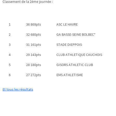
Classement de la 2ème journée :
1
36 869pts
ASC LE HAVRE
2
32 680pts
GA BASSE-SEINE BOLBEC*
3
31 161pts
STADE DIEPPOIS
4
29 143pts
CLUB ATHLETIQUE CAUCHOIS
5
28 180pts
GISORS ATHLETIC CLUB
6
27 272pts
EMS ATHLETISME
Et tous les résultats