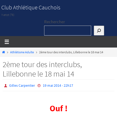
Passer
Club Athlétique Cauchois
vers
Yvetot (76)
le
Rechercher
contenu
Home
Athlétisme Adulte
2ème tour des interclubs, Lillebonne le 18 mai 14
2ème tour des interclubs,
Lillebonne le 18 mai 14
Gilles Carpentier
19 mai 2014 - 22h17
Ouf !