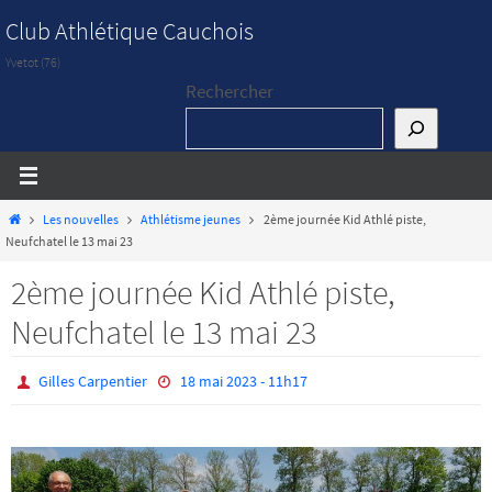
Passer
Club Athlétique Cauchois
vers
Yvetot (76)
le
Rechercher
contenu
Home
Les nouvelles
Athlétisme jeunes
2ème journée Kid Athlé piste,
Neufchatel le 13 mai 23
2ème journée Kid Athlé piste,
Neufchatel le 13 mai 23
Gilles Carpentier
18 mai 2023 - 11h17