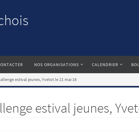
chois
CONTACTER
NOS ORGANISATIONS
CALENDRIER
BO
llenge estival jeunes, Yvetot le 21 mai 16
enge estival jeunes, Yvet