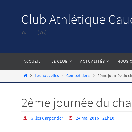
Passer
vers
Club Athlétique Cau
le
contenu
Yvetot (76)
Passer
ACCUEIL
LE CLUB
ACTUALITÉS
NOUS 
vers
le
Home
Les nouvelles
Compétitions
2ème journée du cha
contenu
2ème journée du chall
Gilles Carpentier
24 mai 2016 - 21h10