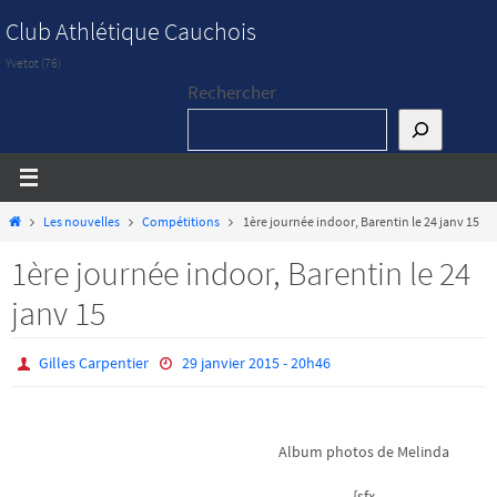
Passer
Club Athlétique Cauchois
vers
Yvetot (76)
le
Rechercher
contenu
Home
Les nouvelles
Compétitions
1ère journée indoor, Barentin le 24 janv 15
1ère journée indoor, Barentin le 24
janv 15
Gilles Carpentier
29 janvier 2015 - 20h46
Album photos de Melinda
{sfx