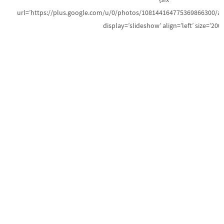
url=’https://plus.google.com/u/0/photos/108144164775369866300/
display=’slideshow’ align=’left’ size=’200′