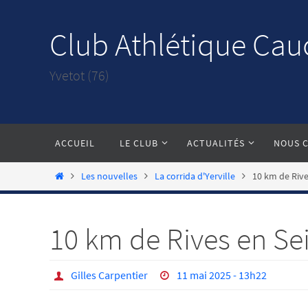
Passer
vers
Club Athlétique Cau
le
contenu
Yvetot (76)
Passer
ACCUEIL
LE CLUB
ACTUALITÉS
NOUS 
vers
le
Home
Les nouvelles
La corrida d'Yerville
10 km de Rive
contenu
10 km de Rives en Sei
Gilles Carpentier
11 mai 2025 - 13h22