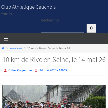
Passer
Club Athlétique Cauchois
vers
Yvetot (76)
le
Rechercher
contenu
Home
Non classé
10 km de Rive en Seine, le 14 mai 26
10 km de Rive en Seine, le 14 mai 26
Gilles Carpentier
14 mai 2026 - 14h29