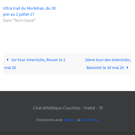
Ultra trail du Morbihan, du 30
juin au 2 juillet 17
Dans "Non classé"
1er tour interclubs, Rouen le 2
2ème tour des interclubs,
mai 26
Barentin le 16 mai 26
Club Athlétique Cauchois - Yvetot - 76
Fonctionne avec
Nirvana
&
WordPress.