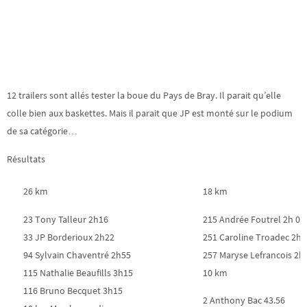
12 trailers sont allés tester la boue du Pays de Bray. Il parait qu’elle
colle bien aux baskettes. Mais il parait que JP est monté sur le podium
de sa catégorie…
Résultats
26 km
18 km
23 Tony Talleur 2h16
215 Andrée Foutrel 2h 00
33 JP Borderioux 2h22
251 Caroline Troadec 2h1
94 Sylvain Chaventré 2h55
257 Maryse Lefrancois 2h
115 Nathalie Beaufills 3h15
10 km
116 Bruno Becquet 3h15
2 Anthony Bac 43.56