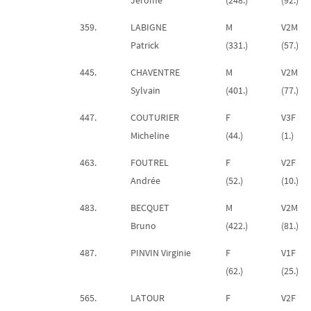
359.
LABIGNE
M
V2M
Patrick
(331.)
(57.)
445.
CHAVENTRE
M
V2M
Sylvain
(401.)
(77.)
447.
COUTURIER
F
V3F
Micheline
(44.)
(1.)
463.
FOUTREL
F
V2F
Andrée
(52.)
(10.)
483.
BECQUET
M
V2M
Bruno
(422.)
(81.)
487.
PINVIN Virginie
F
V1F
(62.)
(25.)
565.
LATOUR
F
V2F