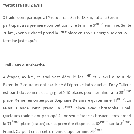
Yvetot Trail du 2 avril
3 trailers ont participé à l’Yvetot Trail. Sur le 13 km, Tatiana Feron
ème
participait à sa première compétition. Elle termine 6
féminine. Sur le
ère
26 km, Yoann Bicherel prend la 1
place en 1h52. Georges De Araujo
termine juste après.
Trail Caux Autreberthe
er
4 étapes, 45 km, ce trail s’est déroulé les 1
et 2 avril autour de
Barentin. 2 coureurs ont participé à l’épreuve individuelle : Tony Talleur
ème
est parti doucement et a grignoté 10 places pour terminer à la 35
ème
place. Même remontée pour Stéphane Delamare qui termine 44
. En
ème
relais, Claude Petit prend la 8
place avec Christophe Tinel.
Quelques trailers ont participé à une seule étape : Christian Ferey prend
ème
ème
ème
la 71
place (scatch) sur la première étape et la 62
sur la 3
.
ème
Franck Carpentier sur cette même étape termine 89
.