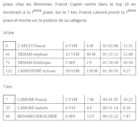
place chez les féminines. Franck Caplet rentre dans le top 10 en
ème
ème
terminant à la 7
place. Sur le 7 km, Franck Lamuré prend la 7
place et monte sur le podium de sa catégorie.
14 km
6
CAPLET Franck
4 V1M
6 M
01:03:08
13.31
41
DEHAIS stéphane
12 V1M
40 M
01:13:12
11.48
71
DEHAIS
Frédérique
2 SEF
2 F
01:19:18
10.59
132
CHAVENTRÉ Sylvain
20 V2M
120 M
01:30:35
9.27
7 km
7
LAMURE Franck
2 V1M
7 M
00:41:05
10.22
35
LAMURE Isabel
le
4 V1F
6 F
00:51:14
8.20
46
BENARD GERALDINE
6 SEF
12 F
00:53:22
7.87