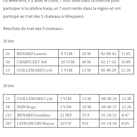
Ce week-end, il y avait le choix, 7 sont allés dans la manche pour
participer à la célèbre barjo, et 7 sont restés dans la région et ont
participé au trail des 5 chateaux à Villequiers.
Résultats du trail des 5 chateaux :
25 km
26
BENARD Laurent
9 V1M
26 M
02:08:43
11.65
50
CHARTUZET Jeff
20 V1M
49 M
02:17:42
10.89
13
GUILLEMARD Cyril
5 V1M
13 M
00:48:29
12.38
10 km
13
GUILLEMARD Cyril
5 V1M
13 M
00:48:29
12.38
18
PAIN Regis
3 V2M
18 M
00:48:57
12.26
211
BENARD Geraldine
22 SEF
55 F
01:10:52
8.47
267
LEFRANCOIS Maryse
32V1F
91F
01:14:30
8.05