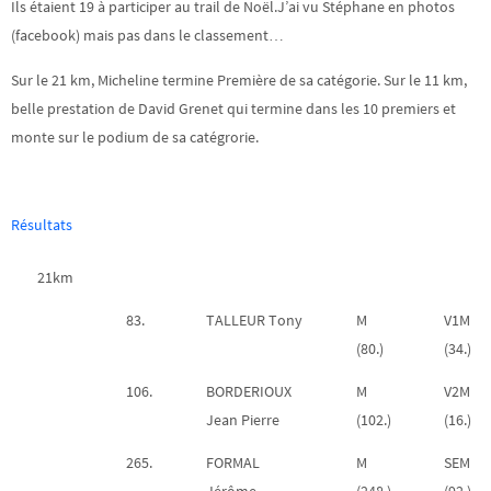
Ils étaient 19 à participer au trail de Noël.J’ai vu Stéphane en photos
(facebook) mais pas dans le classement…
Sur le 21 km, Micheline termine Première de sa catégorie. Sur le 11 km,
belle prestation de David Grenet qui termine dans les 10 premiers et
monte sur le podium de sa catégrorie.
Résultats
21km
83.
TALLEUR Tony
M
V1M
(80.)
(34.)
106.
BORDERIOUX
M
V2M
Jean Pierre
(102.)
(16.)
265.
FORMAL
M
SEM
Jérôme
(248.)
(92.)