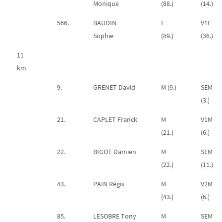
Monique
(88.)
(14.)
566.
BAUDIN
F
V1F
Sophie
(89.)
(36.)
11
km
9.
GRENET David
M (9.)
SEM
(3.)
21.
CAPLET Franck
M
V1M
(21.)
(6.)
22.
BIGOT Damien
M
SEM
(22.)
(11.)
43.
PAIN Régis
M
V2M
(43.)
(6.)
85.
LESOBRE Tony
M
SEM