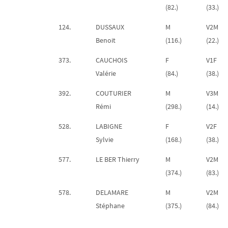
(82.)
(33.)
124.
DUSSAUX
M
V2M
Benoit
(116.)
(22.)
373.
CAUCHOIS
F
V1F
Valérie
(84.)
(38.)
392.
COUTURIER
M
V3M
Rémi
(298.)
(14.)
528.
LABIGNE
F
V2F
Sylvie
(168.)
(38.)
577.
LE BER Thierry
M
V2M
(374.)
(83.)
578.
DELAMARE
M
V2M
Stéphane
(375.)
(84.)