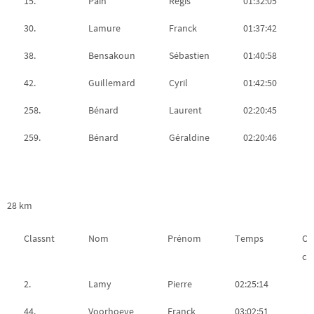
15.
Pain
Régis
01:32:05
30.
Lamure
Franck
01:37:42
38.
Bensakoun
Sébastien
01:40:58
42.
Guillemard
Cyril
01:42:50
258.
Bénard
Laurent
02:20:45
259.
Bénard
Géraldine
02:20:46
28 km
Classnt
Nom
Prénom
Temps
Cl
ca
2.
Lamy
Pierre
02:25:14
44.
Voorhoeve
Franck
03:02:51