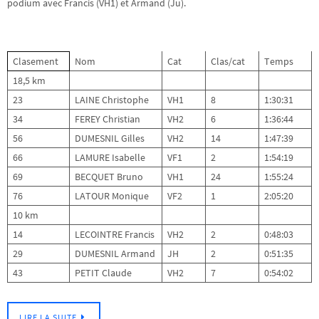
podium avec Francis (VH1) et Armand (Ju).
Clasement
Nom
Cat
Clas/cat
Temps
18,5 km
23
LAINE Christophe
VH1
8
1:30:31
34
FEREY Christian
VH2
6
1:36:44
56
DUMESNIL Gilles
VH2
14
1:47:39
66
LAMURE Isabelle
VF1
2
1:54:19
69
BECQUET Bruno
VH1
24
1:55:24
76
LATOUR Monique
VF2
1
2:05:20
10 km
14
LECOINTRE Francis
VH2
2
0:48:03
29
DUMESNIL Armand
JH
2
0:51:35
43
PETIT Claude
VH2
7
0:54:02
LIRE LA SUITE