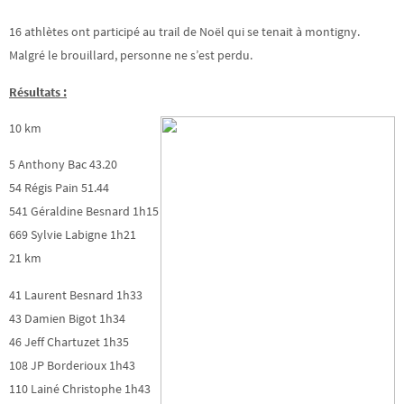
16 athlètes ont participé au trail de Noël qui se tenait à montigny.
Malgré le brouillard, personne ne s’est perdu.
Résultats :
10 km
5 Anthony Bac 43.20
54 Régis Pain 51.44
541 Géraldine Besnard 1h15
669 Sylvie Labigne 1h21
21 km
41 Laurent Besnard 1h33
43 Damien Bigot 1h34
46 Jeff Chartuzet 1h35
108 JP Borderioux 1h43
110 Lainé Christophe 1h43