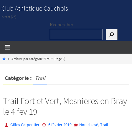
Passer
Club Athlétique Cauchois
vers
Yvetot (76)
le
Rechercher
contenu
Home
Archive par catégorie "Trail"
(Page 2)
Catégorie :
Trail
Trail Fort et Vert, Mesnières en Bray
le 4 fev 19
,
Gilles Carpentier
6 février 2019
Non classé
Trail