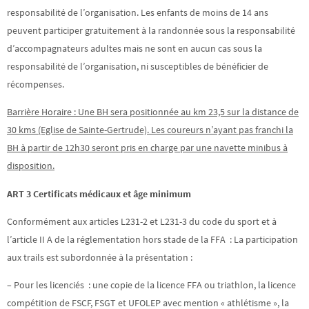
responsabilité de l’organisation. Les enfants de moins de 14 ans
peuvent participer gratuitement à la randonnée sous la responsabilité
d’accompagnateurs adultes mais ne sont en aucun cas sous la
responsabilité de l’organisation, ni susceptibles de bénéficier de
récompenses.
Barrière Horaire : Une BH sera positionnée au km 23,5 sur la distance de
30 kms (Eglise de Sainte-Gertrude). Les coureurs n’ayant pas franchi la
BH à partir de 12h30 seront pris en charge par une navette minibus à
disposition.
ART 3 Certificats médicaux et âge minimum
Conformément aux articles L231-2 et L231-3 du code du sport et à
l’article II A de la réglementation hors stade de la FFA : La participation
aux trails est subordonnée à la présentation :
– Pour les licenciés : une copie de la licence FFA ou triathlon, la licence
compétition de FSCF, FSGT et UFOLEP avec mention « athlétisme », la