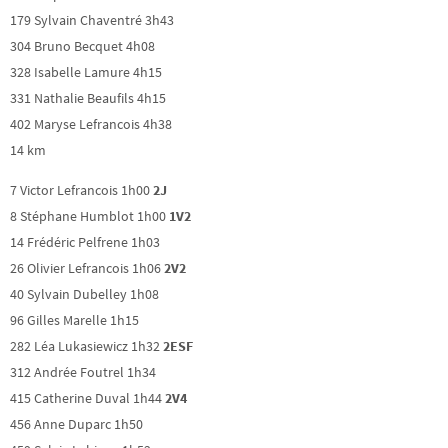
179 Sylvain Chaventré 3h43
304 Bruno Becquet 4h08
328 Isabelle Lamure 4h15
331 Nathalie Beaufils 4h15
402 Maryse Lefrancois 4h38
14 km
7 Victor Lefrancois 1h00
2J
8 Stéphane Humblot 1h00
1V2
14 Frédéric Pelfrene 1h03
26 Olivier Lefrancois 1h06
2V2
40 Sylvain Dubelley 1h08
96 Gilles Marelle 1h15
282 Léa Lukasiewicz 1h32
2ESF
312 Andrée Foutrel 1h34
415 Catherine Duval 1h44
2V4
456 Anne Duparc 1h50