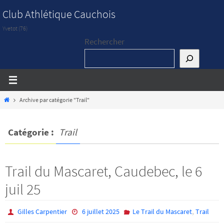
Passer
Club Athlétique Cauchois
vers
Yvetot (76)
le
Rechercher
contenu
Home
Archive par catégorie "Trail"
Catégorie :
Trail
Trail du Mascaret, Caudebec, le 6
juil 25
,
Gilles Carpentier
6 juillet 2025
Le Trail du Mascaret
Trail