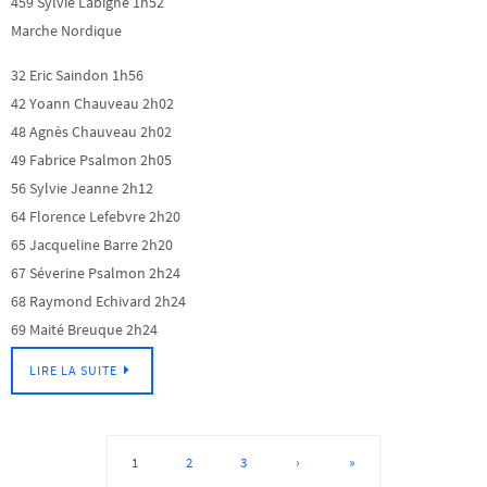
459 Sylvie Labigne 1h52
Marche Nordique
32 Eric Saindon 1h56
42 Yoann Chauveau 2h02
48 Agnès Chauveau 2h02
49 Fabrice Psalmon 2h05
56 Sylvie Jeanne 2h12
64 Florence Lefebvre 2h20
65 Jacqueline Barre 2h20
67 Séverine Psalmon 2h24
68 Raymond Echivard 2h24
69 Maité Breuque 2h24
LIRE LA SUITE
1
2
3
›
»