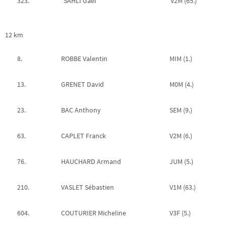
323.
SAHLI Gaël
V2M (65.)
12 km
8.
ROBBE Valentin
MIM (1.)
13.
GRENET David
M0M (4.)
23.
BAC Anthony
SEM (9.)
63.
CAPLET Franck
V2M (6.)
76.
HAUCHARD Armand
JUM (5.)
210.
VASLET Sébastien
V1M (63.)
604.
COUTURIER Micheline
V3F (5.)